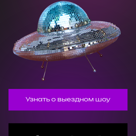
Узнать о выездном шоу
От создателей культовой
шоу-игры «Кто Круче?»
ПРИВЕЗЁМ
ДРАЙВ
НА ЛЮБУЮ
ЛОКАЦИЮ