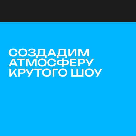
Победит команда,
набравшая наибольшее
количество баллов. По нашей
статистике 99% участников
не могут устоять на месте,
услышав знакомую мелодию.
Все поют, танцуют
и наслаждаются музыкальной
вечеринкой
ПРИМЕРЫ
НАШИХ
МУЗЫКАЛЬНЫХ
ЭКСПЕРИМЕНТОВ