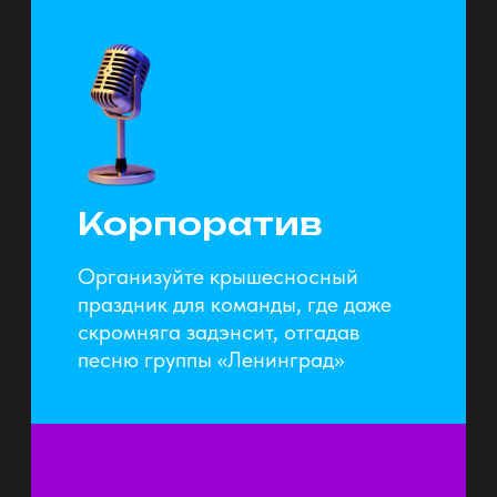
мультимедийная ширма диджея
Поделим гостей на команды.
Эффектный выход ведущего,
аплодисменты — игра начинается.
Вас ждут 3 уникальных игровых
блока с разнообразными
заданиями: песня о песне