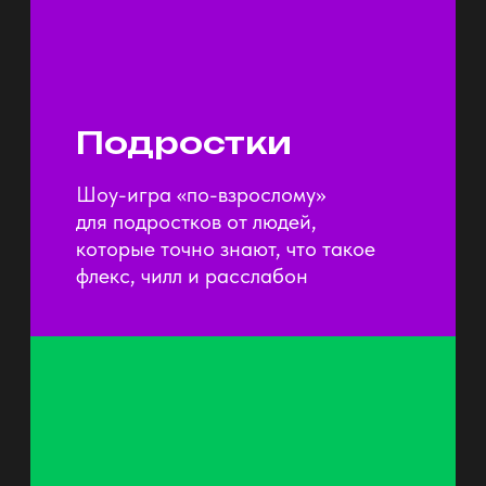
в исполнении ИИ, 8-битные
мелодии, соединённые лица
участников дуэтов, строчки
из песни, зашифрованные в gif,
кадры из клипов и другие
авторские задания