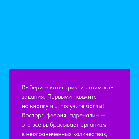
ВСТРЕЧУ
НЕЗАБЫВАЕМОЙ
Сохраните эмоции от игры
навсегда. Наши
профессиональные фотографы
и видеографы не только делают
топовый контент, но и радуют
короткими сроками отдачи
материала
ФОТО —
ОТ 10 000 РУБ.
ВИДЕО —
ОТ 12 000 РУБ.
Обсудить услугу