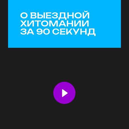
С ХИТОМАНИЕЙ
МОЖНО ВСЕ!
провести день рождения,
зажечь на корпоративе
или устроить вечеринку
А вообще, для зажигательного
шоу не нужен повод