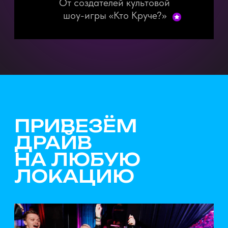
Посмотрите, как мы раскачаем
любой праздник
Хитомания — настоящая
профессиональная шоу-игра,
которая захлестнёт эмоциями
всех участников.
Мы создали крутейшие задания
с лучшими музыкальными хитами,
которые вы слышали повсюду.
Когда мы поделим вас на команды
и вручим интерактивные кнопки —