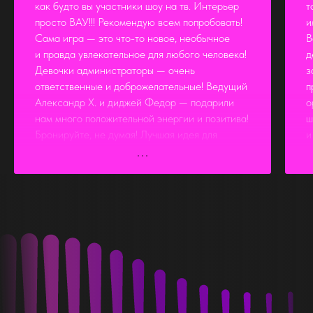
как будто вы участники шоу на тв. Интерьер
т
просто ВАУ!!! Рекомендую всем попробовать!
и
Сама игра — это что-то новое, необычное
В
и правда увлекательное для любого человека!
д
Девочки администраторы — очень
з
ответственные и доброжелательные! Ведущий
п
Александр Х. и диджей Федор — подарили
о
нам много положительной энергии и позитива!
ш
Бронируйте, не думая! Лучшая идея для
и
вашего мероприятия!!!
с
ч
о
в