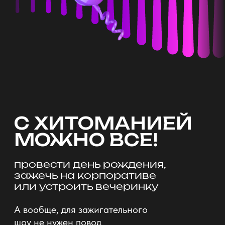
Вечеринки
Всемирный день Мохито,
ДР самовара или праздник
в честь левшей — всё это может
стать поводом для вечеринки
в студии Хитомании, а можно
даже ничего не придумывать
и просто ворваться в игру
Заказать выездную игру
СОЗДАДИМ