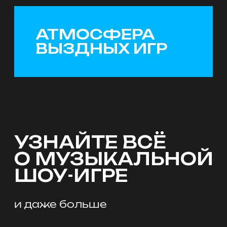
День рождения
Устройте не просто ДР, а целую
музыкальную бойню, где губы
сами начинают подпевать, а душа
чувствует басы и заставляет тело
двигаться в такт
Корпоратив
Организуйте крышесносный