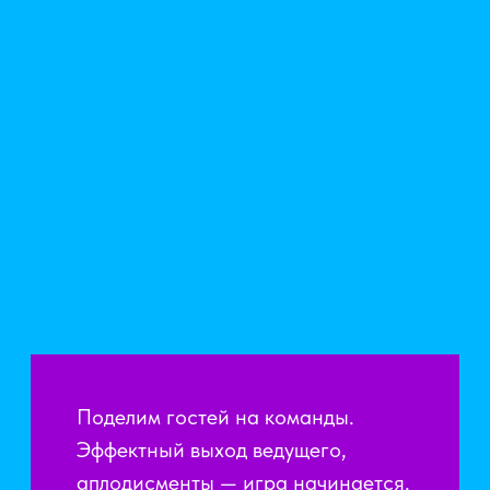
ВЫ ГОТОВЫ
К САМОЙ
МУЗЫКАЛЬНОЙ
БИТВЕ?
ОТ 80 000 ₽
включает участие 20 гостей
8–128 ЧЕЛОВЕК
могут участвовать в шоу-игре
ОТ 80 МИНУТ
длительность игры