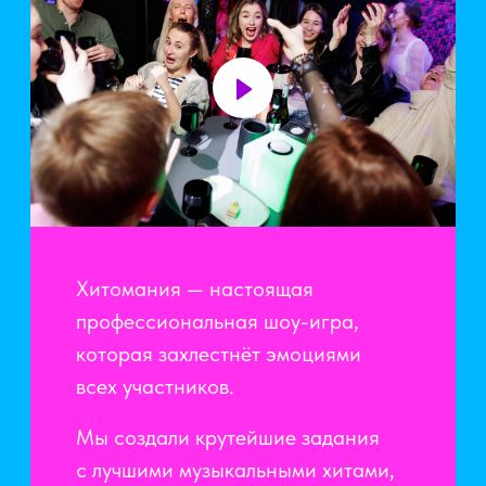
никто не сможет устоять на месте
от азарта и драйва.
А харизматичный ведущий
и
диджей погрузят вас
в атмосферу ТВ-шоу с любимой
музыкой, неоном и софитами
МОМЕНТЫ,
КОТОРЫЕ
ХОЧЕТСЯ
ПОСТАВИТЬ
НА РЕПИТ