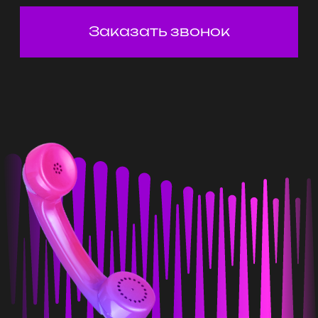
праздник для команды, где даже
скромняга задэнсит, отгадав
песню группы «Ленинград»
Подростки
Шоу-игра «по-взрослому»
для подростков от людей,
которые точно знают, что такое
флекс, чилл и расслабон