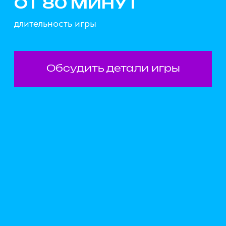
Политика конфиденциальности
Соглашение на обработку персональных данных
ИП ЗАГУДАЕВА ЕКАТЕРИНА АЛЕКСАНДРОВНА
ОГРНИП 316774600529574
ИНН 772875150779
© 2026. Все права защищены
Сайт разработала Молния